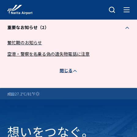
キ
ッ
プ
重要なお知らせ（2）
繁忙期のお知らせ
空港・警察を名乗る偽の遺失物電話に注意
閉じる
成
成田
27.2℃/81°F
田
気
天
国
温
気
際
空
港
想いをつなぐ。