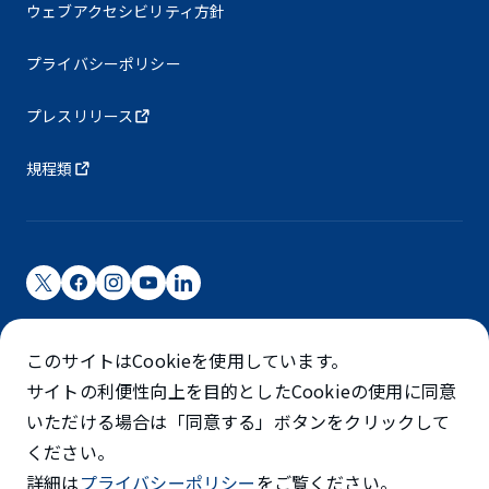
ウェブアクセシビリティ方針
プライバシーポリシー
プレスリリース
規程類
成田国際空港株式会社
このサイトはCookieを使用しています。
成田国際空港は成田国際空港㈱（NAA）が運営しています
サイトの利便性向上を目的としたCookieの使用に同意
©NARITA INTERNATIONAL AIRPORT CORPORATION
いただける場合は「同意する」ボタンをクリックして
ください。
SKYTRAX
詳細は
プライバシーポリシー
をご覧ください。
5スターエアポート