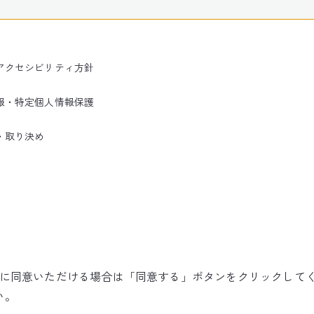
アクセシビリティ方針
報・特定個人情報保護
・取り決め
使用に同意いただける場合は「同意する」ボタンをクリックして
©NARITA INTERNATIONAL AIRPORT CORPORATION
い。