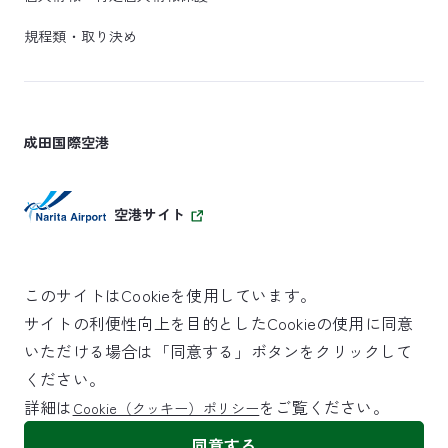
規程類・取り決め
成田国際空港
空港サイト
このサイトはCookieを使用しています。
サイトの利便性向上を目的としたCookieの使用に同意
SKYTRAX
いただける場合は「同意する」ボタンをクリックして
5スターエアポート
ください。
詳細は
をご覧ください。
Cookie（クッキー）ポリシー
©NARITA INTERNATIONAL AIRPORT CORPORATION
同意する