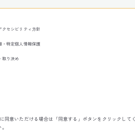
アクセシビリティ方針
報・特定個人情報保護
・取り決め
使用に同意いただける場合は「同意する」ボタンをクリックして
©NARITA INTERNATIONAL AIRPORT CORPORATION
い。