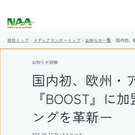
キ
ッ
プ
会社トップ
メディアセンタートップ
お知らせ一覧
国内初、
お知らせ詳細
国内初、欧州・
『BOOST』に
ングを革新ー
2026-06-11
プレスリリース