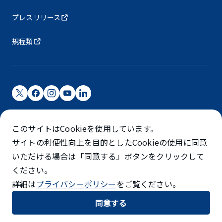
プレスリリース
規程類
成田国際空港株式会社
このサイトはCookieを使用しています。
成田国際空港は成田国際空港㈱（NAA）が運営しています
サイトの利便性向上を目的としたCookieの使用に同意
©NARITA INTERNATIONAL AIRPORT CORPORATION
いただける場合は「同意する」ボタンをクリックして
ください。
SKYTRAX
詳細は
プライバシーポリシー
をご覧ください。
5スターエアポート
同意する