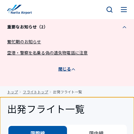
キ
ッ
プ
重要なお知らせ（2）
繁忙期のお知らせ
空港・警察を名乗る偽の遺失物電話に注意
閉じる
トップ
フライトトップ
出発フライト一覧
出発フライト一覧
国際線
国内線