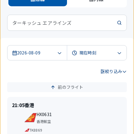
ターキッシュ エアラインズ
2026-08-09
絞り込み
前のフライト
検
索
結
定
目
21:05
香港
果
刻
的
便
地
HX0631
名
航
香港航空
空
共
TK8869
会