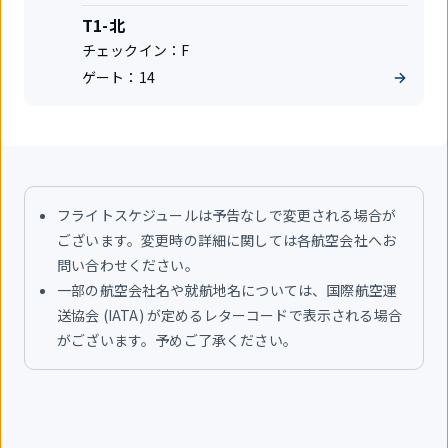
同
社
運
タ
T1-北
航
ー
チェックイン：
F
便
ミ
ゲート：
14
ナ
ル
フライトスケジュールは予告なしで変更される場合が
ございます。変更時の詳細に関しては各航空会社へお
問い合わせください。
一部の航空会社名や就航地名については、国際航空運
送協会 (IATA) が定めるレターコードで表示される場合
がございます。予めご了承ください。