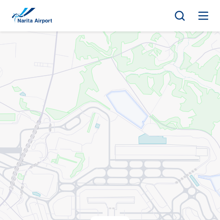
マップ | 成田国際空港
キ
ッ
プ