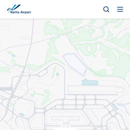
マップ | 成田国際空港
キ
ッ
プ