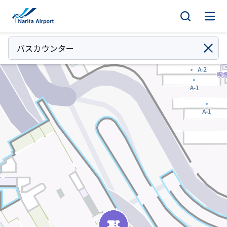
マップ | 成田国際空港
キ
ッ
プ
バスカウンター