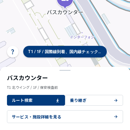
T1 / 1F / 国際線到着、国内線チェックイン、バス・タ
タ
ー
ミ
ナ
ル/
バスカウンター
フ
ロ
T1 北ウイング / 1F / 保安検査前
ア
選
ルート検索
乗り継ぎ
択
サービス・施設詳細を見る
© OpenStreetMap contributors