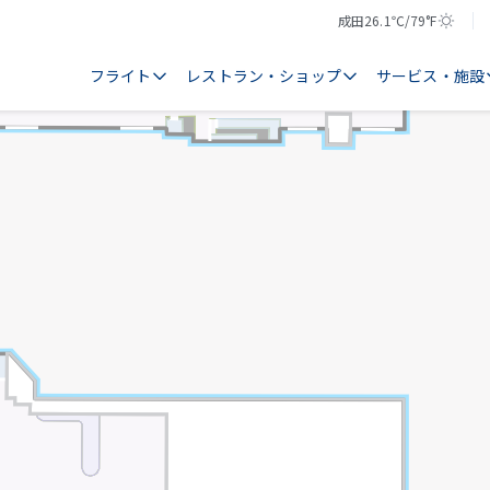
成田
26.1℃/79°F
気
天
温
気
フライト
レストラン・ショップ
サービス・施設