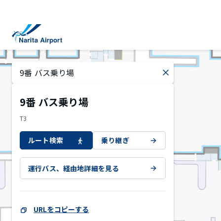
マップ | 成田国際空港
キ
ッ
プ
9番 バス乗り場
T3
ルート検索
乗り継ぎ
運行バス、経由地詳細を見る
URLをコピーする