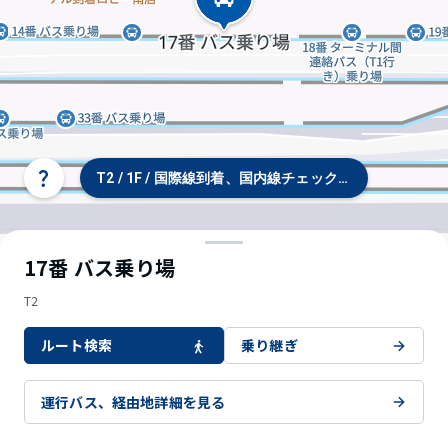
T2 / 1F / 国際線到着、国内線チェックイン、バス・タ
タ
ー
ミ
ナ
ル/
17番 バス乗り場
フ
ロ
T2
ア
選
ルート検索
乗り継ぎ
択
運行バス、経由地詳細を見る
© OpenStreetMap contributors