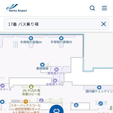
マップ | 成田国際空港
キ
ッ
プ
17番 バス乗り場