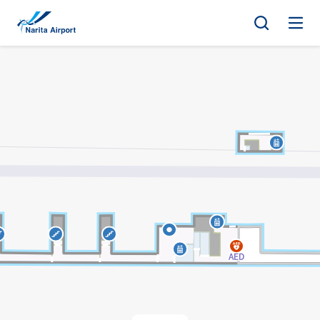
マップ | 成田国際空港
キ
ッ
プ