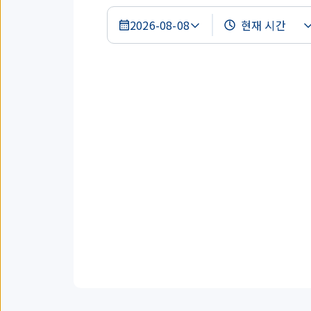
2026-08-08
검
색
결
과