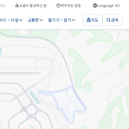
F
도움이 필요하신 분
자주하는 질문
Language: KO
비스・시설
교통편
즐기기・알기
지도
검색