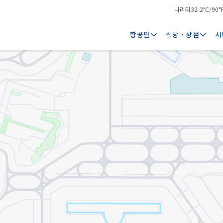
나리타
32.2℃/90°
기
날
온
씨
항공편
식당・상점
서