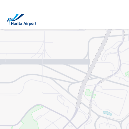
지도 | NAA 나리타 국제공항
건
너
뛰
기