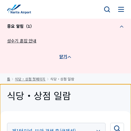
건
너
뛰
중요 알림（1）
기
성수기 혼잡 안내
닫기
톱
식당・상점 첫페이지
식당・상점 일람
식당・상점 일람
제1터미널, 보안 검색 후(국제선)