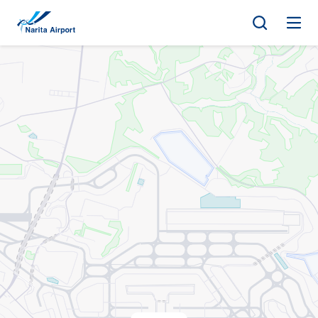
地图 | 成田国际机场
正
文