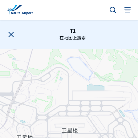
地图 | 成田国际机场
正
文
T1
在地图上搜索