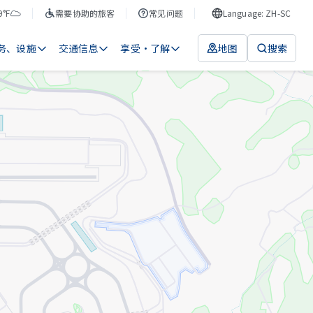
9°F
需要协助的旅客
常见问题
Language: ZH-SC
务、设施
交通信息
享受・了解
地图
搜索