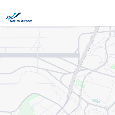
地图 | 成田国际机场
正
文