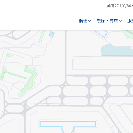
成田
27.1℃/80.
气
天
温
气
航班
餐厅・商店
服