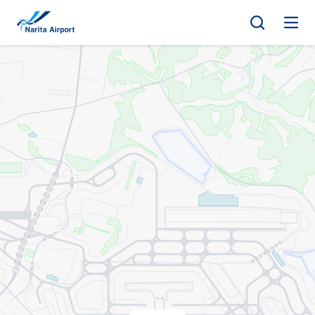
地图 | 成田国际机场
正
文