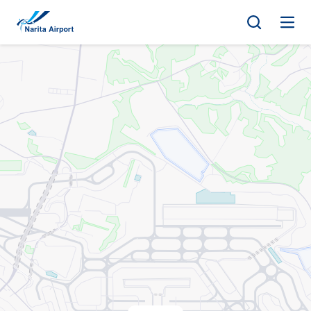
地图 | 成田国际机场
正
文