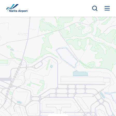
地图 | 成田国际机场
正
文