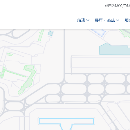
成田
24.9℃/76.
气
天
温
气
航班
餐厅・商店
服