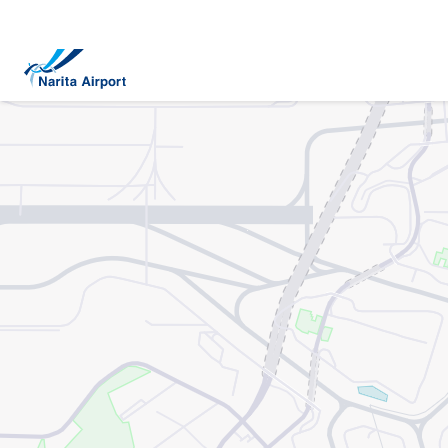
地图 | 成田国际机场
正
文