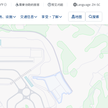
9°F
需要协助的旅客
常见问题
Language: ZH-SC
务、设施
交通信息
享受・了解
地图
搜索