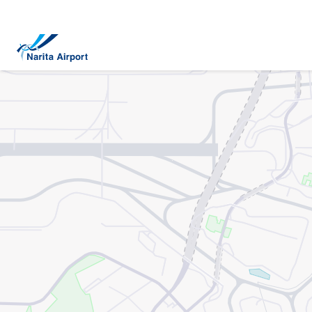
地图 | 成田国际机场
正
文