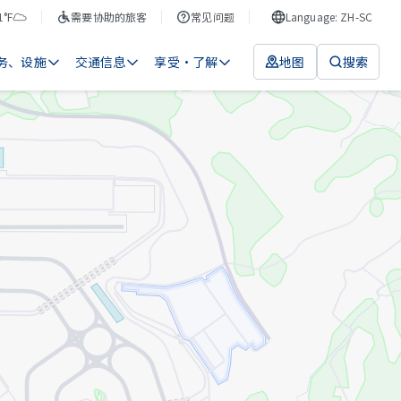
1°F
需要协助的旅客
常见问题
Language: ZH-SC
务、设施
交通信息
享受・了解
地图
搜索