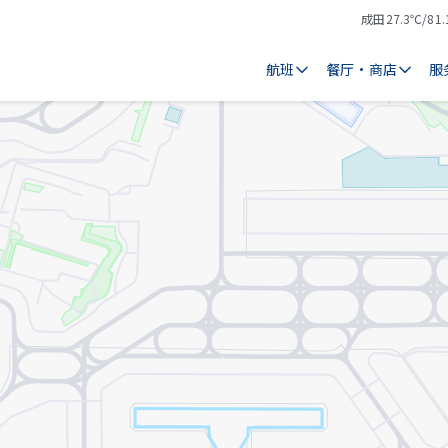
成田
27.3℃/81.
气
天
温
气
航班
餐厅・商店
服