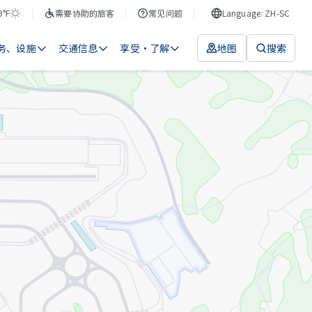
9°F
需要协助的旅客
常见问题
Language: ZH-SC
务、设施
交通信息
享受・了解
地图
搜索