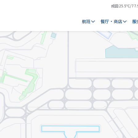
成田
25.5℃/77.
气
天
温
气
航班
餐厅・商店
服