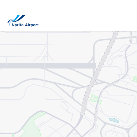
地图 | 成田国际机场
正
文