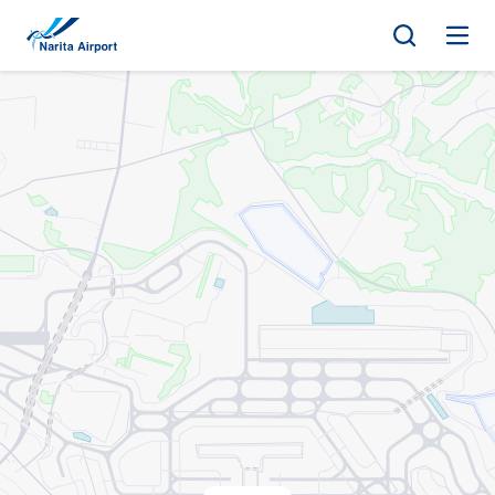
地图 | 成田国际机场
正
文