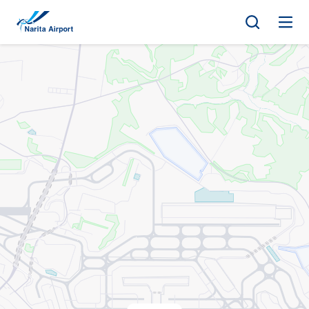
地图 | 成田国际机场
正
文