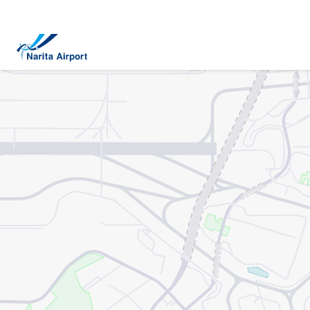
地图 | 成田国际机场
正
文