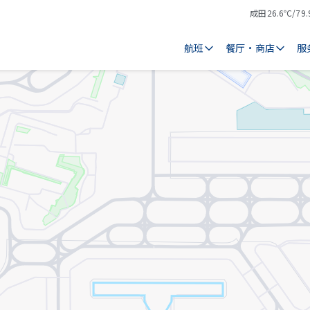
成田
26.6℃/79.
气
天
温
气
航班
餐厅・商店
服