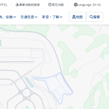
9°F
需要协助的旅客
常见问题
Language: ZH-SC
务、设施
交通信息
享受・了解
地图
搜索