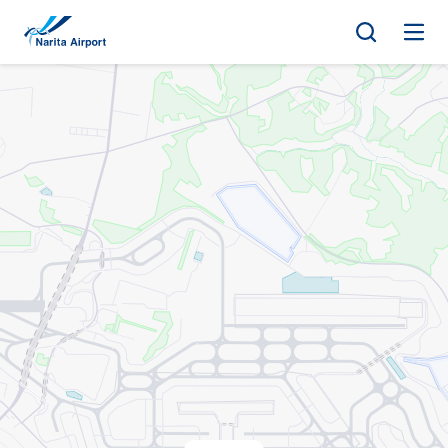
地图 | 成田国际机场
正
文