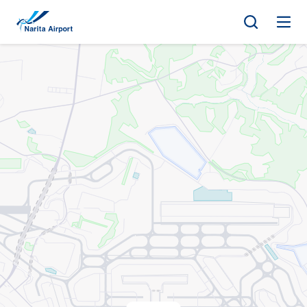
地图 | 成田国际机场
正
文