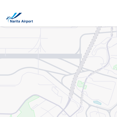
地图 | 成田国际机场
正
文