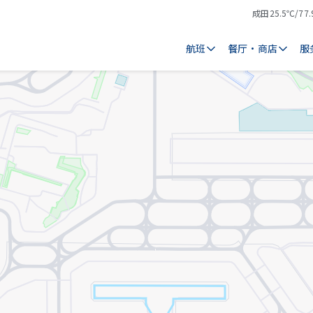
成田
25.5℃/77.
气
天
温
气
航班
餐厅・商店
服