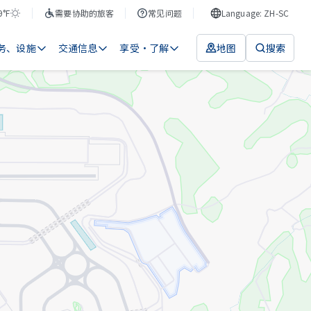
9°F
需要协助的旅客
常见问题
Language: ZH-SC
务、设施
交通信息
享受・了解
地图
搜索