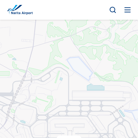
地图 | 成田国际机场
正
文