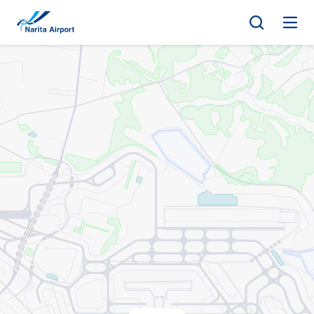
地图 | 成田国际机场
正
文