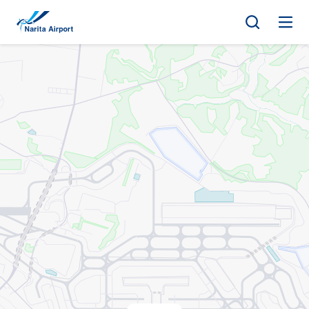
地图 | 成田国际机场
正
文