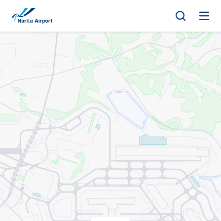
地图 | 成田国际机场
正
文