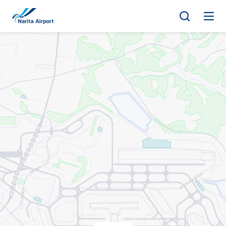
地图 | 成田国际机场
正
文