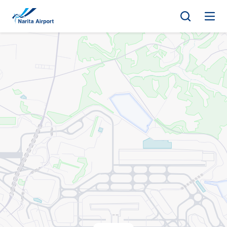
地图 | 成田国际机场
正
文