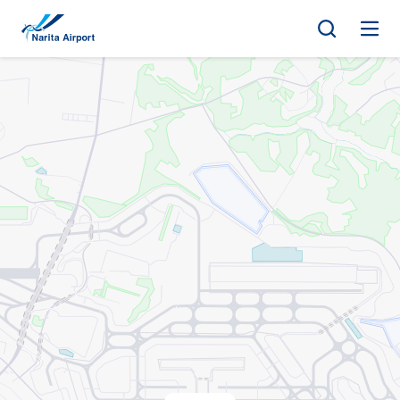
地图 | 成田国际机场
正
文