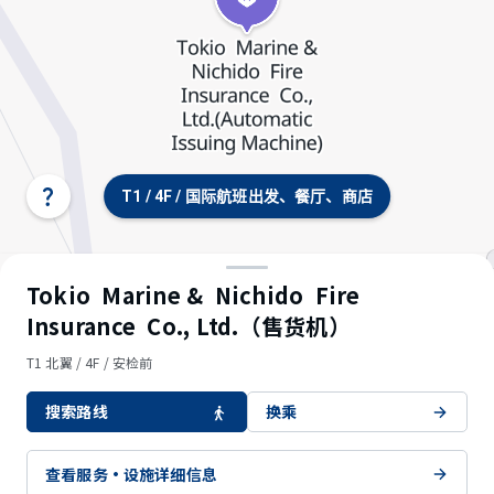
T1 / 4F / 国际航班出发、餐厅、商店
选
择
航
站
楼/
Tokio Marine & Nichido Fire
楼
Insurance Co., Ltd.（售货机）
层
T1 北翼 / 4F / 安检前
搜索路线
换乘
查看服务・设施详细信息
© OpenStreetMap contributors