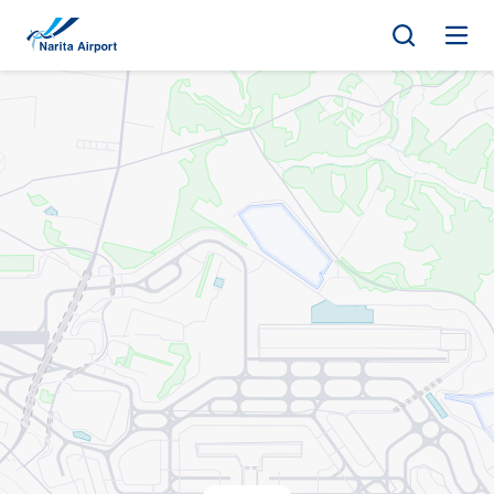
地图 | 成田国际机场
正
文