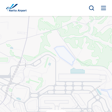
地图 | 成田国际机场
正
文