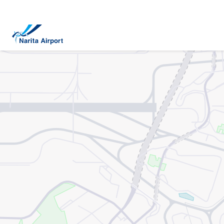
地圖 | 成田國際機場
正
文