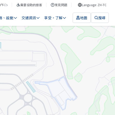
9°F
需要協助的旅客
常見問題
Language: ZH-TC
務、設施
交通資訊
享受・了解
地圖
搜尋