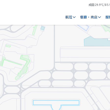
成田
29.9℃/85.
氣
天
溫
氣
航班
餐廳・商店
服