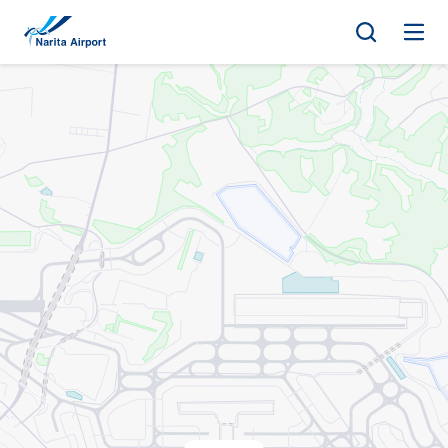
地圖 | 成田國際機場
正
文