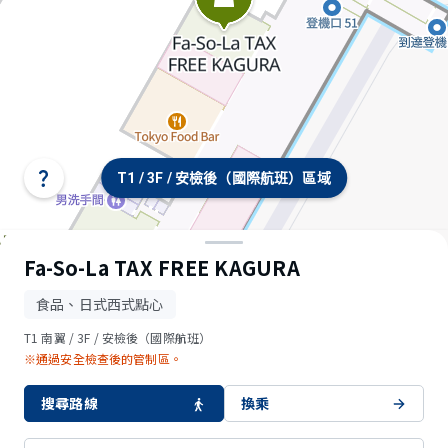
T1 / 3F / 安檢後（國際航班）區域
選
擇
航
站
樓/
Fa-So-La TAX FREE KAGURA
樓
層
食品、日式西式點心
T1 南翼 / 3F / 安檢後（國際航班）
※通過安全檢查後的管制區。
搜尋路線
換乘
© OpenStreetMap contributors