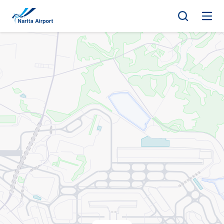
地圖 | 成田國際機場
正
文