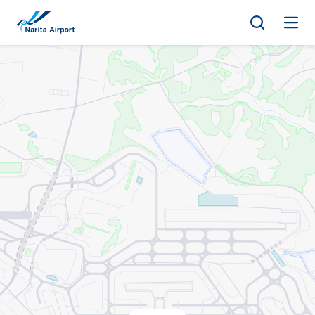
地圖 | 成田國際機場
正
文