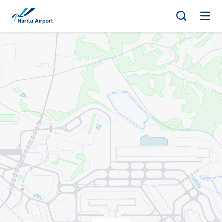
地圖 | 成田國際機場
正
文