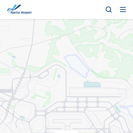
地圖 | 成田國際機場
正
文