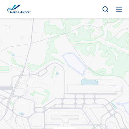
地圖 | 成田國際機場
正
文