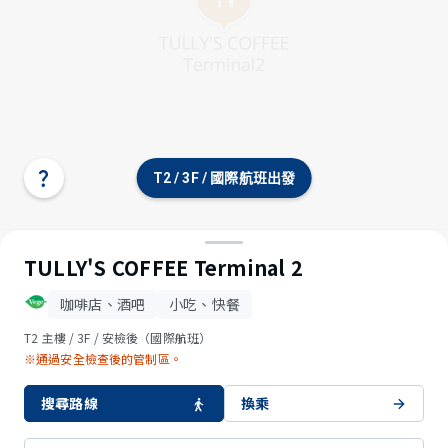
T2 / 3F / 國際航班出發
選
擇
航
站
樓/
TULLY'S COFFEE Terminal 2
樓
層
咖啡店、酒吧
小吃、快餐
T2 主樓 / 3F / 安檢後（國際航班）
※通過安全檢查後的管制區。
搜尋路線
換乘
© OpenStreetMap contributors