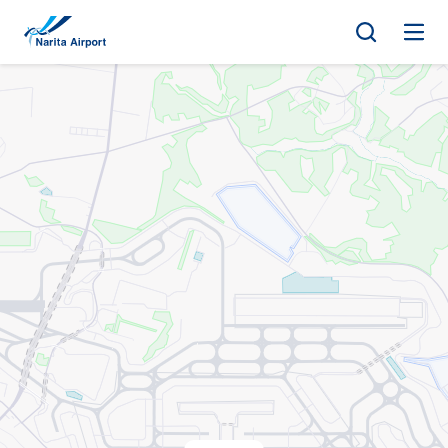
地圖 | 成田國際機場
正
文